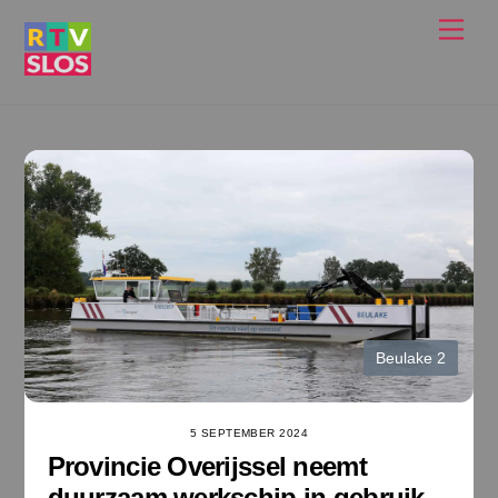
Ga
Men
naar
de
inhoud
Beulake 2
5 SEPTEMBER 2024
Provincie Overijssel neemt
duurzaam werkschip in gebruik