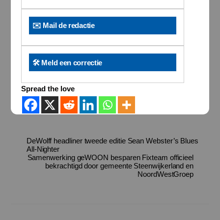
✉️ Mail de redactie
🛠️ Meld een correctie
Spread the love
DeWolff headliner tweede editie Sean Webster’s Blues
All-Nighter
Samenwerking geWOON besparen Fixteam officieel
bekrachtigd door gemeente Steenwijkerland en
NoordWestGroep