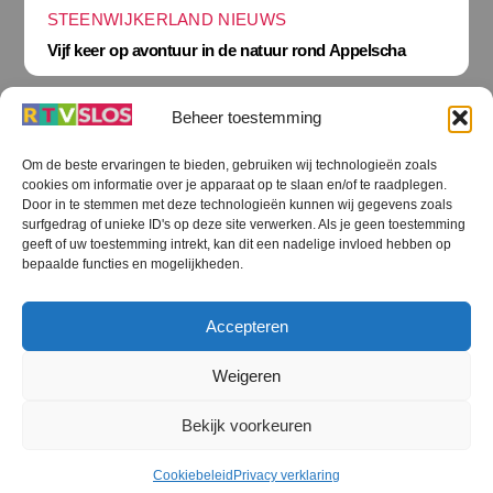
STEENWIJKERLAND NIEUWS
Vijf keer op avontuur in de natuur rond Appelscha
Beheer toestemming
Om de beste ervaringen te bieden, gebruiken wij technologieën zoals
cookies om informatie over je apparaat op te slaan en/of te raadplegen.
Terug
Door in te stemmen met deze technologieën kunnen wij gegevens zoals
naar
boven
surfgedrag of unieke ID's op deze site verwerken. Als je geen toestemming
geeft of uw toestemming intrekt, kan dit een nadelige invloed hebben op
RTV SLOS
bepaalde functies en mogelijkheden.
Colofon
Klachten
Privacy verklaring
Disclaimer
Accepteren
Voorwaarden WiFi
RTV SLOS ANBI
Contact
Cookiebeleid (EU)
Terms and Conditions
Weigeren
©
RTV SLOS
2026
Bekijk voorkeuren
All Rights Reserved.
Designed by Dirk Brans
Cookiebeleid
Privacy verklaring