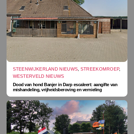
STEENWIJKERLAND NIEUWS
,
STREEKOMROEP
,
WESTERVELD NIEUWS
Dood van hond Banjer in Darp escaleert: aangifte van
mishandeling, vrijheidsberoving en vernieling