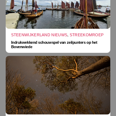
STEENWIJKERLAND NIEUWS
,
STREEKOMROEP
Indrukwekkend schouwspel van zeilpunters op het
Bovenwiede