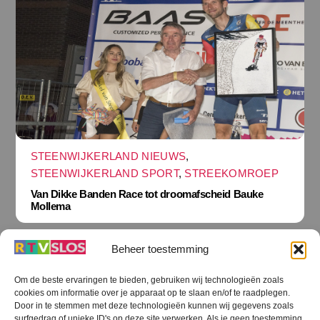
STEENWIJKERLAND NIEUWS
,
STEENWIJKERLAND SPORT
,
STREEKOMROEP
Van Dikke Banden Race tot droomafscheid Bauke
Mollema
Beheer toestemming
Om de beste ervaringen te bieden, gebruiken wij technologieën zoals
cookies om informatie over je apparaat op te slaan en/of te raadplegen.
Terug
Door in te stemmen met deze technologieën kunnen wij gegevens zoals
naar
boven
surfgedrag of unieke ID's op deze site verwerken. Als je geen toestemming