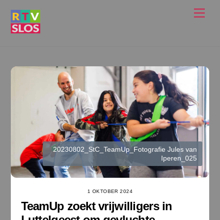
Ga
Men
naar
de
inhoud
20230802_StC_TeamUp_Fotografie Jules van
Iperen_025
1 OKTOBER 2024
TeamUp zoekt vrijwilligers in
Luttelgeest om gevluchte