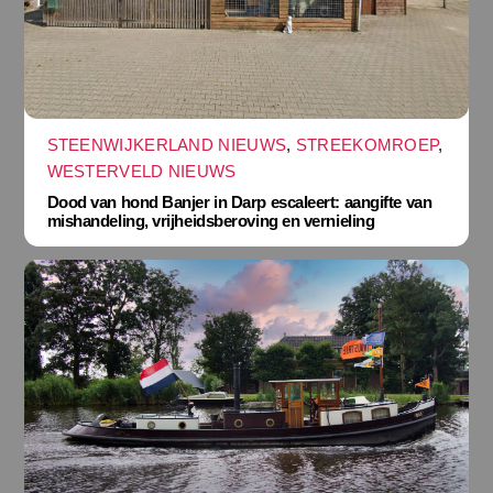
STEENWIJKERLAND NIEUWS
,
STREEKOMROEP
,
WESTERVELD NIEUWS
Dood van hond Banjer in Darp escaleert: aangifte van
mishandeling, vrijheidsberoving en vernieling