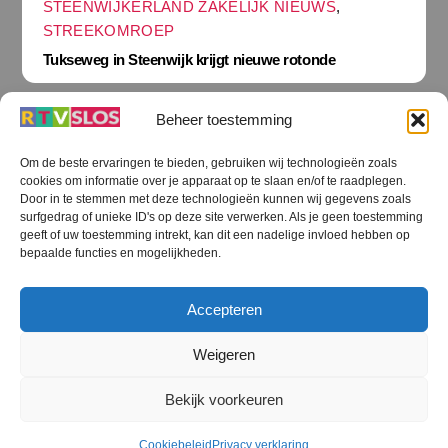
STEENWIJKERLAND ZAKELIJK NIEUWS
,
STREEKOMROEP
Tukseweg in Steenwijk krijgt nieuwe rotonde
Beheer toestemming
Om de beste ervaringen te bieden, gebruiken wij technologieën zoals
cookies om informatie over je apparaat op te slaan en/of te raadplegen.
Terug
Door in te stemmen met deze technologieën kunnen wij gegevens zoals
naar
boven
surfgedrag of unieke ID's op deze site verwerken. Als je geen toestemming
geeft of uw toestemming intrekt, kan dit een nadelige invloed hebben op
RTV SLOS
bepaalde functies en mogelijkheden.
Colofon
Klachten
Privacy verklaring
Disclaimer
Accepteren
Voorwaarden WiFi
RTV SLOS ANBI
Contact
Cookiebeleid (EU)
Terms and Conditions
Weigeren
©
RTV SLOS
2026
Bekijk voorkeuren
All Rights Reserved.
Designed by Dirk Brans
Cookiebeleid
Privacy verklaring