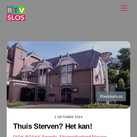
Ga
Men
naar
de
inhoud
Riemkehuis
1 OKTOBER 2024
Thuis Sterven? Het kan!
Agenda
,
Steenwijkerland Nieuws