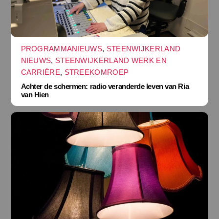
PROGRAMMANIEUWS
,
STEENWIJKERLAND
NIEUWS
,
STEENWIJKERLAND WERK EN
CARRIÈRE
,
STREEKOMROEP
Achter de schermen: radio veranderde leven van Ria
van Hien