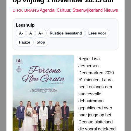
Agenda
,
Cultuur
,
Steenwijkerland Nieuws
DIRK BRANS
Leeshulp
A-
A
A+
Rustige leesstand
Lees voor
Pauze
Stop
Regie: Lisa
Jespersen.
Denemarken 2020.
91 minuten. Laura
heeft onlangs een
succesvolle
debuutroman
gepubliceerd over
haar jeugd op het
Deense platteland
die vooral getekend