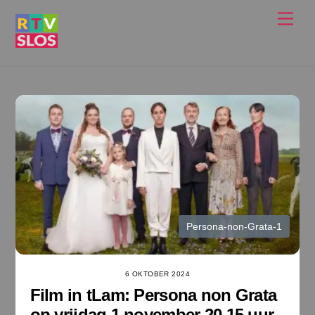
Ga
Men
naar
de
inhoud
Persona-non-Grata-1
6 OKTOBER 2024
Film in tLam: Persona non Grata
op vrijdag 1 november 20.15 uur