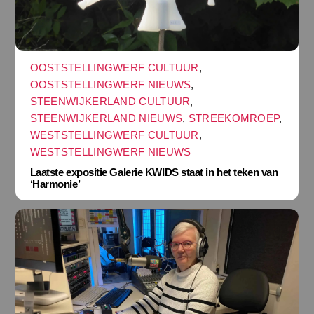
OOSTSTELLINGWERF CULTUUR
,
OOSTSTELLINGWERF NIEUWS
,
STEENWIJKERLAND CULTUUR
,
STEENWIJKERLAND NIEUWS
,
STREEKOMROEP
,
WESTSTELLINGWERF CULTUUR
,
WESTSTELLINGWERF NIEUWS
Laatste expositie Galerie KWIDS staat in het teken van
‘Harmonie’