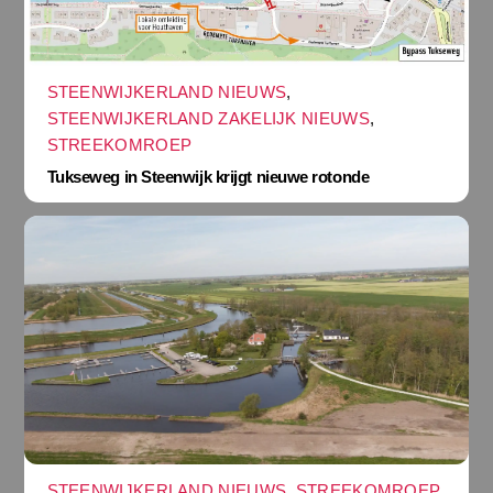
STEENWIJKERLAND NIEUWS
,
STEENWIJKERLAND ZAKELIJK NIEUWS
,
STREEKOMROEP
Tukseweg in Steenwijk krijgt nieuwe rotonde
STEENWIJKERLAND NIEUWS
,
STREEKOMROEP
,