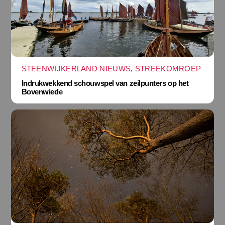
STEENWIJKERLAND NIEUWS
,
STREEKOMROEP
Indrukwekkend schouwspel van zeilpunters op het
Bovenwiede