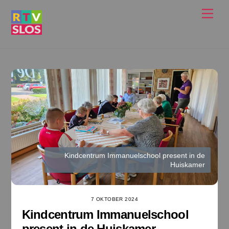
Ga
Men
naar
de
inhoud
Kindcentrum Immanuelschool present in de
Huiskamer
7 OKTOBER 2024
Kindcentrum Immanuelschool
present in de Huiskamer