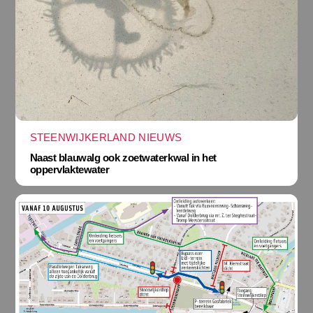
STEENWIJKERLAND NIEUWS
Naast blauwalg ook zoetwaterkwal in het
oppervlaktewater