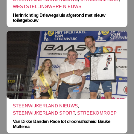
WESTSTELLINGWERF NIEUWS
Herinrichting Driewegsluis afgerond met nieuw
toiletgebouw
STEENWIJKERLAND NIEUWS
,
STEENWIJKERLAND SPORT
,
STREEKOMROEP
Van Dikke Banden Race tot droomafscheid Bauke
Mollema