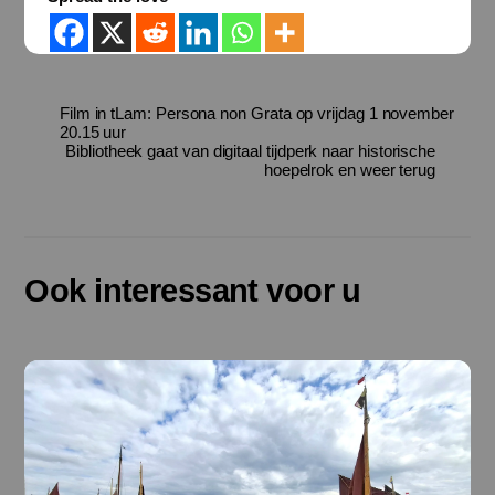
Film in tLam: Persona non Grata op vrijdag 1 november
20.15 uur
Bibliotheek gaat van digitaal tijdperk naar historische
hoepelrok en weer terug
Ook interessant voor u