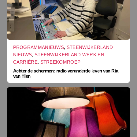
PROGRAMMANIEUWS
,
STEENWIJKERLAND
NIEUWS
,
STEENWIJKERLAND WERK EN
CARRIÈRE
,
STREEKOMROEP
Achter de schermen: radio veranderde leven van Ria
van Hien