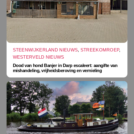
STEENWIJKERLAND NIEUWS
,
STREEKOMROEP
,
WESTERVELD NIEUWS
Dood van hond Banjer in Darp escaleert: aangifte van
mishandeling, vrijheidsberoving en vernieling