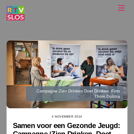
Ga
Men
naar
de
inhoud
Campagne Zien Drinken Doet Drinken. Foto
Thom Dolstra
4 NOVEMBER 2024
Samen voor een Gezonde Jeugd:
Campagne ‘Zien Drinken, Doet