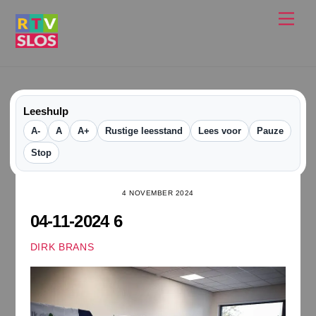
Ga
Men
naar
de
inhoud
Leeshulp
A-
A
A+
Rustige leesstand
Lees voor
Pauze
Stop
4 NOVEMBER 2024
04-11-2024 6
DIRK BRANS