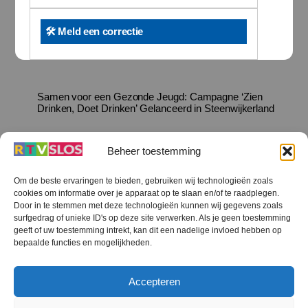
🛠️ Meld een correctie
Samen voor een Gezonde Jeugd: Campagne ‘Zien
Drinken, Doet Drinken’ Gelanceerd in Steenwijkerland
Beheer toestemming
Om de beste ervaringen te bieden, gebruiken wij technologieën zoals
cookies om informatie over je apparaat op te slaan en/of te raadplegen.
Terug
Door in te stemmen met deze technologieën kunnen wij gegevens zoals
naar
boven
surfgedrag of unieke ID's op deze site verwerken. Als je geen toestemming
geeft of uw toestemming intrekt, kan dit een nadelige invloed hebben op
RTV SLOS
bepaalde functies en mogelijkheden.
Colofon
Klachten
Privacy verklaring
Disclaimer
Accepteren
Voorwaarden WiFi
RTV SLOS ANBI
Contact
Cookiebeleid (EU)
Terms and Conditions