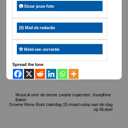
📷 Stuur jouw foto
✉️ Mail de redactie
🛠️ Meld een correctie
Spread the love
Musical over de eerste zwarte superster: Josephine
Baker
Groene Wens Boot zaterdag 15 maart volop aan de slag
op NLdoet