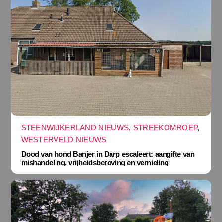
STEENWIJKERLAND NIEUWS
,
STREEKOMROEP
,
WESTERVELD NIEUWS
Dood van hond Banjer in Darp escaleert: aangifte van
mishandeling, vrijheidsberoving en vernieling