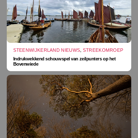
STEENWIJKERLAND NIEUWS
,
STREEKOMROEP
Indrukwekkend schouwspel van zeilpunters op het
Bovenwiede