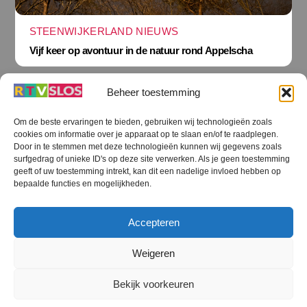
STEENWIJKERLAND NIEUWS
Vijf keer op avontuur in de natuur rond Appelscha
Beheer toestemming
Om de beste ervaringen te bieden, gebruiken wij technologieën zoals
cookies om informatie over je apparaat op te slaan en/of te raadplegen.
Terug
Door in te stemmen met deze technologieën kunnen wij gegevens zoals
naar
boven
surfgedrag of unieke ID's op deze site verwerken. Als je geen toestemming
geeft of uw toestemming intrekt, kan dit een nadelige invloed hebben op
RTV SLOS
bepaalde functies en mogelijkheden.
Colofon
Klachten
Privacy verklaring
Disclaimer
Accepteren
Voorwaarden WiFi
RTV SLOS ANBI
Contact
Cookiebeleid (EU)
Terms and Conditions
Weigeren
©
RTV SLOS
2026
Bekijk voorkeuren
All Rights Reserved.
Designed by Dirk Brans