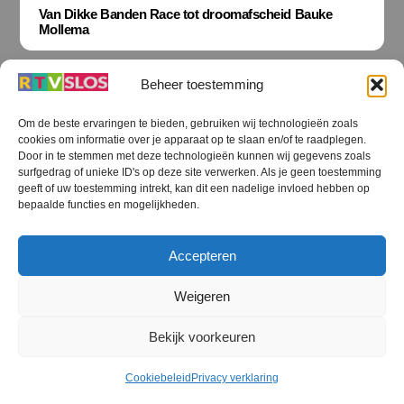
Van Dikke Banden Race tot droomafscheid Bauke
Mollema
Beheer toestemming
Om de beste ervaringen te bieden, gebruiken wij technologieën zoals
cookies om informatie over je apparaat op te slaan en/of te raadplegen.
Terug
Door in te stemmen met deze technologieën kunnen wij gegevens zoals
naar
boven
surfgedrag of unieke ID's op deze site verwerken. Als je geen toestemming
geeft of uw toestemming intrekt, kan dit een nadelige invloed hebben op
RTV SLOS
bepaalde functies en mogelijkheden.
Colofon
Klachten
Privacy verklaring
Disclaimer
Accepteren
Voorwaarden WiFi
RTV SLOS ANBI
Contact
Cookiebeleid (EU)
Terms and Conditions
Weigeren
©
RTV SLOS
2026
Bekijk voorkeuren
All Rights Reserved.
Designed by Dirk Brans
Cookiebeleid
Privacy verklaring