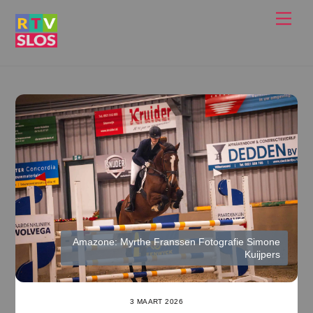
Ga
Men
naar
de
inhoud
Amazone: Myrthe Franssen Fotografie Simone
Kuijpers
3 MAART 2026