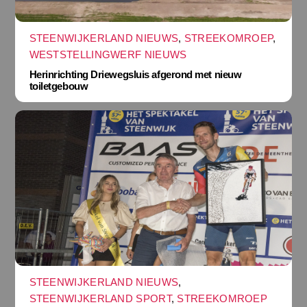
STEENWIJKERLAND NIEUWS
,
STREEKOMROEP
,
WESTSTELLINGWERF NIEUWS
Herinrichting Driewegsluis afgerond met nieuw
toiletgebouw
STEENWIJKERLAND NIEUWS
,
STEENWIJKERLAND SPORT
,
STREEKOMROEP