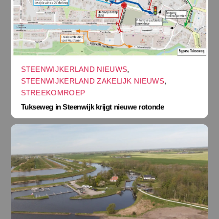
STEENWIJKERLAND NIEUWS
,
STEENWIJKERLAND ZAKELIJK NIEUWS
,
STREEKOMROEP
Tukseweg in Steenwijk krijgt nieuwe rotonde