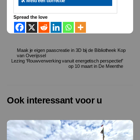
🛠️ Meld een correctie
Spread the love
Maak je eigen paascreatie in 3D bij de Bibliotheek Kop
van Overijssel
Lezing ‘Rouwverwerking vanuit energetisch perspectief’
op 10 maart in De Meenthe
Ook interessant voor u