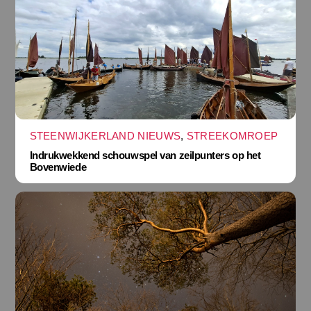
STEENWIJKERLAND NIEUWS
,
STREEKOMROEP
Indrukwekkend schouwspel van zeilpunters op het
Bovenwiede