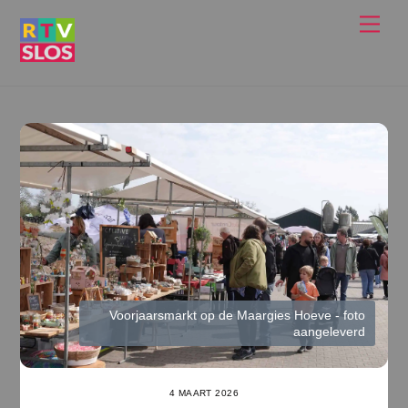
Ga
Men
naar
de
inhoud
Voorjaarsmarkt op de Maargies Hoeve - foto
aangeleverd
4 MAART 2026