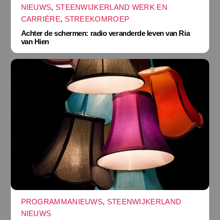
NIEUWS
,
STEENWIJKERLAND WERK EN
CARRIÈRE
,
STREEKOMROEP
Achter de schermen: radio veranderde leven van Ria
van Hien
PROGRAMMANIEUWS
,
STEENWIJKERLAND
NIEUWS