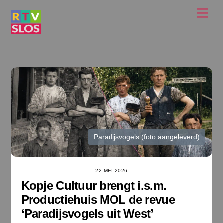
Ga
Men
naar
de
inhoud
Paradijsvogels (foto aangeleverd)
22 MEI 2026
Kopje Cultuur brengt i.s.m.
Productiehuis MOL de revue
‘Paradijsvogels uit West’