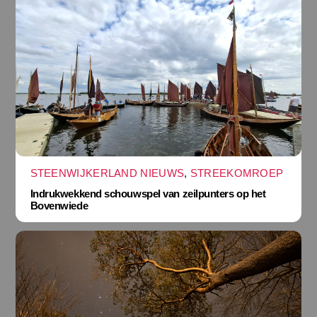
STEENWIJKERLAND NIEUWS
,
STREEKOMROEP
Indrukwekkend schouwspel van zeilpunters op het
Bovenwiede