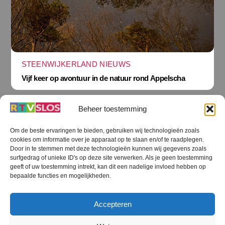
STEENWIJKERLAND NIEUWS
Vijf keer op avontuur in de natuur rond Appelscha
Beheer toestemming
Om de beste ervaringen te bieden, gebruiken wij technologieën zoals
cookies om informatie over je apparaat op te slaan en/of te raadplegen.
Terug
Door in te stemmen met deze technologieën kunnen wij gegevens zoals
naar
boven
surfgedrag of unieke ID's op deze site verwerken. Als je geen toestemming
geeft of uw toestemming intrekt, kan dit een nadelige invloed hebben op
RTV SLOS
bepaalde functies en mogelijkheden.
Colofon
Klachten
Privacy verklaring
Disclaimer
Accepteren
Voorwaarden WiFi
RTV SLOS ANBI
Contact
Cookiebeleid (EU)
Terms and Conditions