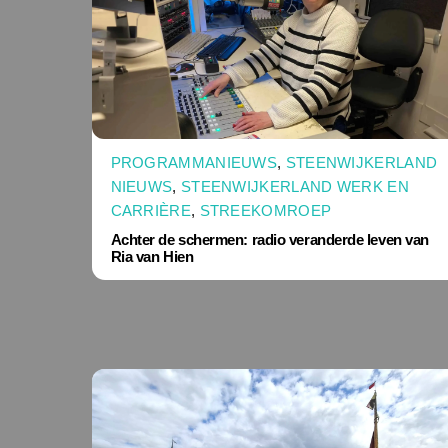
PROGRAMMANIEUWS
,
STEENWIJKERLAND
NIEUWS
,
STEENWIJKERLAND WERK EN
CARRIÈRE
,
STREEKOMROEP
Achter de schermen: radio veranderde leven van
Ria van Hien