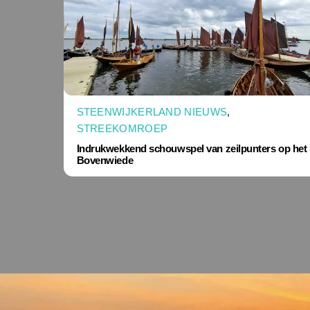
STEENWIJKERLAND NIEUWS
,
STREEKOMROEP
Indrukwekkend schouwspel van zeilpunters op het
Bovenwiede