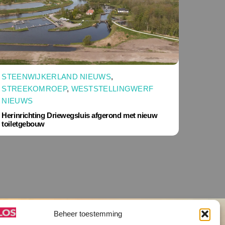
STEENWIJKERLAND NIEUWS
,
STREEKOMROEP
,
WESTSTELLINGWERF
NIEUWS
Herinrichting Driewegsluis afgerond met nieuw
toiletgebouw
Beheer toestemming