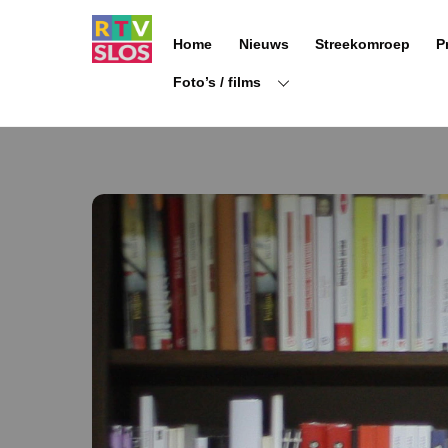
Ga
naar
Home
Nieuws
Streekomroep
P
de
inhoud
Foto’s / films