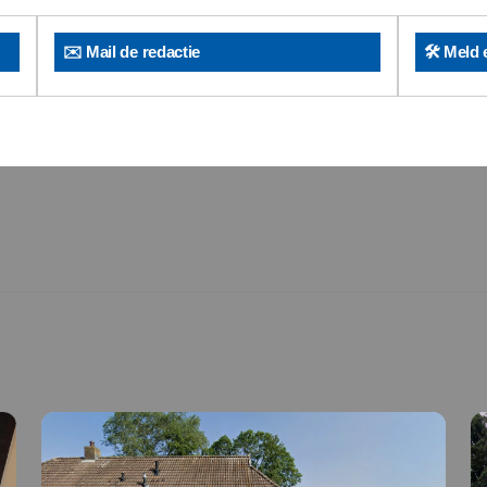
✉️ Mail de redactie
🛠️ Meld 