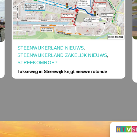
STEENWIJKERLAND NIEUWS
,
STEENWIJKERLAND ZAKELIJK NIEUWS
,
STREEKOMROEP
Tukseweg in Steenwijk krijgt nieuwe rotonde