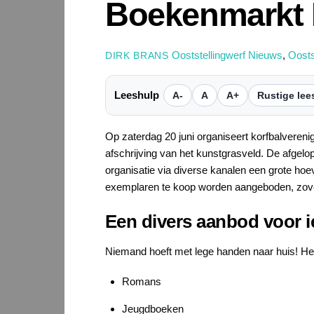
Boekenmarkt K
Ooststellingwerf Nieuws
,
Oosts
DIRK BRANS
Leeshulp
A-
A
A+
Rustige lee
Op zaterdag 20 juni organiseert korfbalvereni
afschrijving van het kunstgrasveld. De afgelop
organisatie via diverse kanalen een grote hoe
exemplaren te koop worden aangeboden, zove
Een divers aanbod voor i
Niemand hoeft met lege handen naar huis! He
Romans
Jeugdboeken