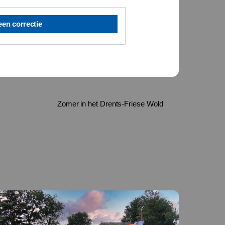
een correctie
Zomer in het Drents-Friese Wold