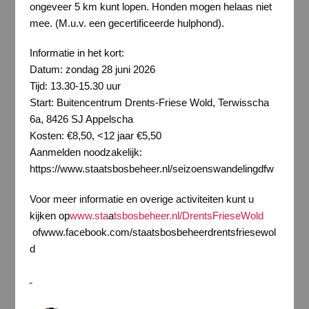
ongeveer 5 km kunt lopen. Honden mogen helaas niet
mee. (M.u.v. een gecertificeerde hulphond).
Informatie in het kort:
Datum: zondag 28 juni 2026
Tijd: 13.30-15.30 uur
Start: Buitencentrum Drents-Friese Wold, Terwisscha
6a, 8426 SJ Appelscha
Kosten: €8,50, <12 jaar €5,50
Aanmelden noodzakelijk:
https://www.staatsbosbeheer.nl/seizoenswandelingdfw
Voor meer informatie en overige activiteiten kunt u
kijken op
www.sta
a
tsbosbeheer.nl/DrentsFrieseWold
ofwww.facebook.com/staatsbosbeheerdrentsfriesewol
d