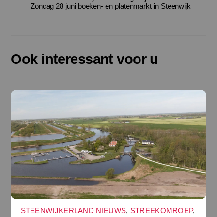
Zondag 28 juni boeken- en platenmarkt in Steenwijk
Ook interessant voor u
STEENWIJKERLAND NIEUWS
,
STREEKOMROEP
,