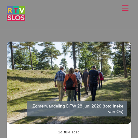
Ga
Men
naar
de
inhoud
Zomerwandeling DFW 28 juni 2026 (foto Ineke
van Os)
16 JUNI 2026