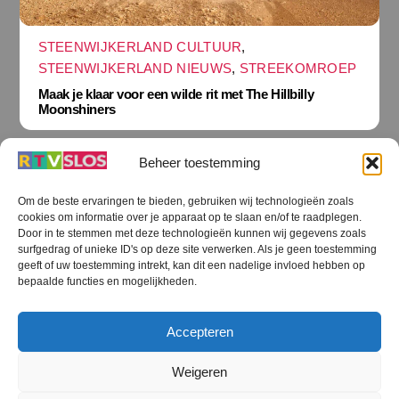
STEENWIJKERLAND CULTUUR
,
STEENWIJKERLAND NIEUWS
,
STREEKOMROEP
Maak je klaar voor een wilde rit met The Hillbilly
Moonshiners
Beheer toestemming
Om de beste ervaringen te bieden, gebruiken wij technologieën zoals
cookies om informatie over je apparaat op te slaan en/of te raadplegen.
Terug
Door in te stemmen met deze technologieën kunnen wij gegevens zoals
naar
boven
surfgedrag of unieke ID's op deze site verwerken. Als je geen toestemming
geeft of uw toestemming intrekt, kan dit een nadelige invloed hebben op
RTV SLOS
bepaalde functies en mogelijkheden.
Colofon
Klachten
Privacy verklaring
Disclaimer
Accepteren
Voorwaarden WiFi
RTV SLOS ANBI
Contact
Cookiebeleid (EU)
Terms and Conditions
Weigeren
©
RTV SLOS
2026