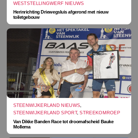
WESTSTELLINGWERF NIEUWS
Herinrichting Driewegsluis afgerond met nieuw
toiletgebouw
STEENWIJKERLAND NIEUWS
,
STEENWIJKERLAND SPORT
,
STREEKOMROEP
Van Dikke Banden Race tot droomafscheid Bauke
Mollema