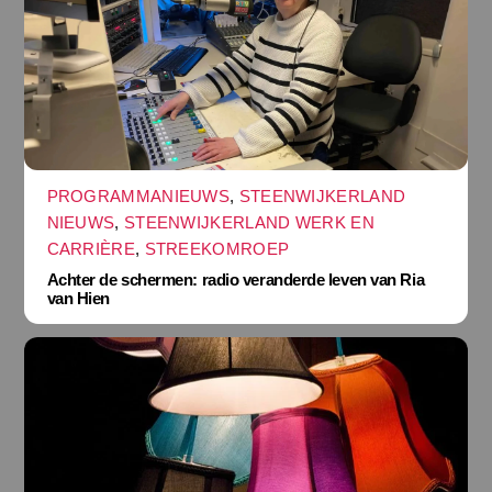
PROGRAMMANIEUWS
,
STEENWIJKERLAND
NIEUWS
,
STEENWIJKERLAND WERK EN
CARRIÈRE
,
STREEKOMROEP
Achter de schermen: radio veranderde leven van Ria
van Hien