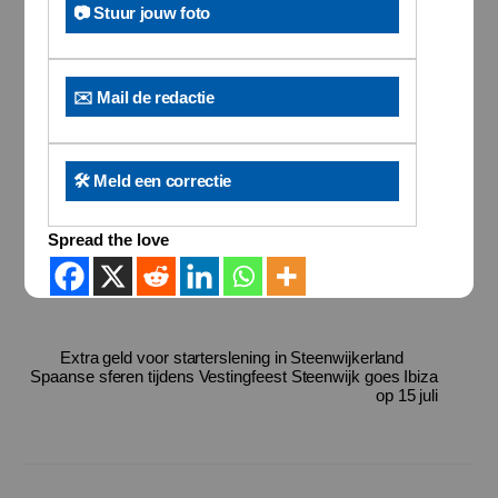
📷 Stuur jouw foto
✉️ Mail de redactie
🛠️ Meld een correctie
Spread the love
Extra geld voor starterslening in Steenwijkerland
Spaanse sferen tijdens Vestingfeest Steenwijk goes Ibiza
op 15 juli