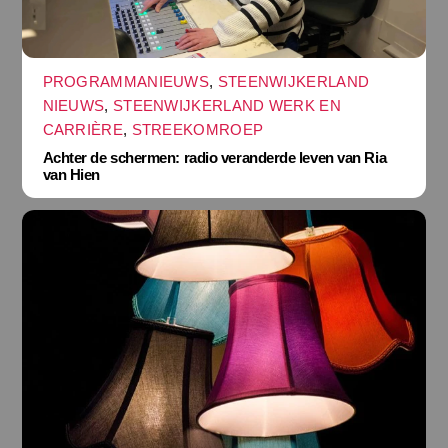
PROGRAMMANIEUWS
,
STEENWIJKERLAND
NIEUWS
,
STEENWIJKERLAND WERK EN
CARRIÈRE
,
STREEKOMROEP
Achter de schermen: radio veranderde leven van Ria
van Hien