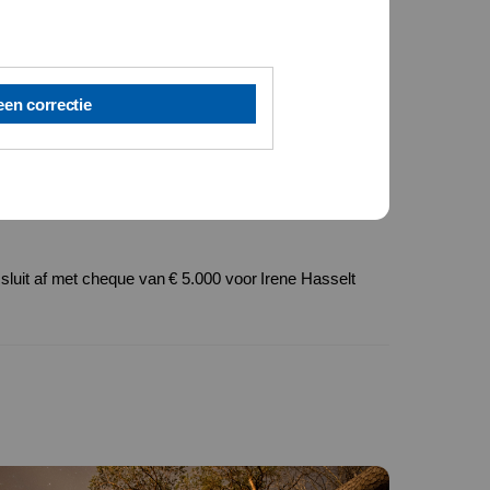
een correctie
sluit af met cheque van € 5.000 voor Irene Hasselt