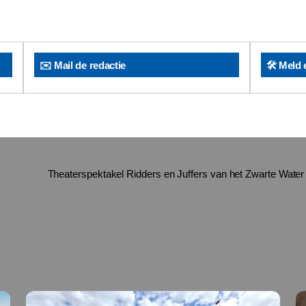
✉️ Mail de redactie
🛠️ Meld 
Theaterspektakel Ridders en Juffers van het Zwarte Water 