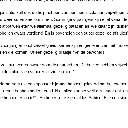
ganisatie zelf ook de help hebben van een heel scala aan vrijwilligers
es weer super snel opruimen. Sommige vrijwilligers zijn er al vanaf de 
et afbouwen eten we allemaal gezellig patat en als we klaar zijn, duike
bel en dwars verdiend! En is bovendien een super gezellige afsluiter
voor jong en oud! Gezelligheid, samenzijn en genieten van het mooie 
elen die komen. Of een gezellig praatje met de bewoners.
lf hun verkoopwaar voor de deur zetten. De huizen hebben vrijwel a
an de zolders en schuren af ziet komen.”
ernemers die een sponsor bijdrage hebben geleverd om het evenemen
jdrage hebben ondersteund. Niet alleen super welkom, maar ook en
 hebben er zin in!” ” En hopen je te zien” aldus Sabine, Ellen en sid