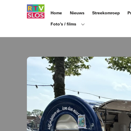
Ga
naar
Home
Nieuws
Streekomroep
P
de
inhoud
Foto’s / films