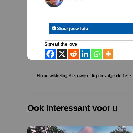
📷 Stuur jouw foto
Spread the love
Herontwikkeling Steenwijkerdiep in volgende fase
Ook interessant voor u