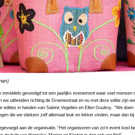
man)
h inmiddels gevestigd tot een jaarlijks evenement waar veel mensen
we uitbreiden richting de Groenestraat en nu met deze editie zijn we
rige edities in handen van Sabine Vegelien en Ellen Goulmy. “We doen di
ingen die we stiekem zelf allemaal leuk en lekker vinden, maar dan bij
gevoegd aan de organisatie. “Het organiseren van zo’n event kost bes
us de hulp van Hanneke, Marjon en Kirsten is dan ook erg fijn!”