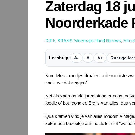
Zaterdag 18 ju
Noorderkade 
Steenwijkerland Nieuws
,
Stree
DIRK BRANS
Leeshulp
A-
A
A+
Rustige lee
Kom lekker rondjes draaien in de mooiste zw
zoals we dat zeggen”
Net als voorgaande jaren staan er naast de ve
foodie of bourgondiër. Erg is van alles, dus v
Qua kramen vind je van alles rondom vintage
zeker een bezoekje aan het toilet niet “we heb