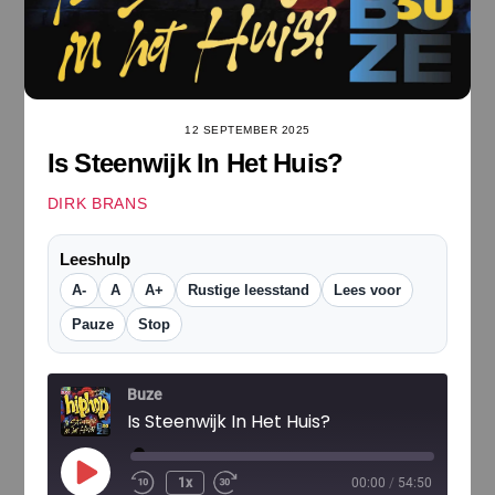
12 SEPTEMBER 2025
Is Steenwijk In Het Huis?
DIRK BRANS
Leeshulp
A-
A
A+
Rustige leesstand
Lees voor
Pauze
Stop
Buze
Is Steenwijk In Het Huis?
Play
1x
00:00
/
54:50