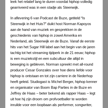
leek het relatief lang te duren voordat hiphop volledig
gearriveerd was in een stadje als Steenwijk.
In aflevering 6 van Podcast de Buze, getiteld “Is
Steenwijk in het Huis?” duikt host Norman Kapoyos
aan de hand van muziek en gesprekken in de
geschiedenis van hiphop in zowel Amerika en
Nederland, als Steenwijk en de Buze. Vanaf de eerste
hits van het Sugar Hill label aan het begin van de jaren
tachtig tot het streaming tijdperk in de 21 eeuw; hiphop
is een muziekstijl en een subcultuur die altijd in
beweging is gebleven. Norman spreekt met all-round
producer Cesar Gonzales over hoe diens liefde voor
hiphop is ontstaan en tot zijn carriere in de Nederhop
heeft geleid. Studiogast is Michel Berger, hiphop kenner
en organisator van Boom Bap Parties in de Buze en
Jeffrey de Haas – beter bekend als rapper Haas – legt
uit hoe hij zijn droom om profvoetballer te worden
inruilde voor een loopbaan als performer, songwriter,