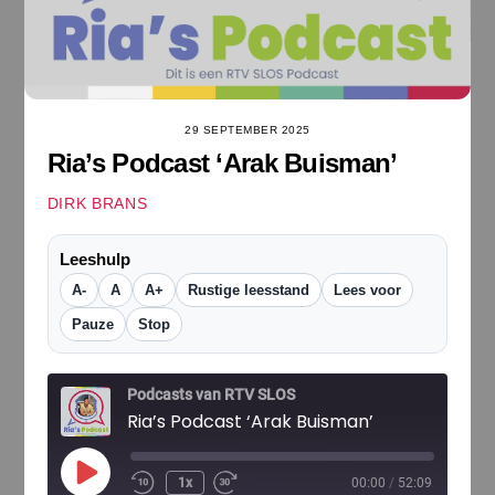
29 SEPTEMBER 2025
Ria’s Podcast ‘Arak Buisman’
DIRK BRANS
Leeshulp
A-
A
A+
Rustige leesstand
Lees voor
Pauze
Stop
Podcasts van RTV SLOS
Ria’s Podcast ‘Arak Buisman’
Play
1x
00:00
/
52:09