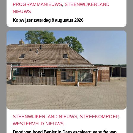
PROGRAMMANIEUWS
,
STEENWIJKERLAND
NIEUWS
Kopwijzer zaterdag 8 augustus 2026
STEENWIJKERLAND NIEUWS
,
STREEKOMROEP
,
WESTERVELD NIEUWS
Dood van hond Banjer in Darp escaleert: aangifte van