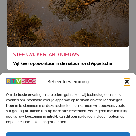
STEENWIJKERLAND NIEUWS
Vijf keer op avontuur in de natuur rond Appelscha
Beheer toestemming
Om de beste ervaringen te bieden, gebruiken wij technologieën zoals
cookies om informatie over je apparaat op te slaan en/of te raadplegen.
Terug
Door in te stemmen met deze technologieën kunnen wij gegevens zoals
naar
boven
surfgedrag of unieke ID's op deze site verwerken. Als je geen toestemming
geeft of uw toestemming intrekt, kan dit een nadelige invloed hebben op
RTV SLOS
bepaalde functies en mogelijkheden.
Colofon
Klachten
Privacy verklaring
Disclaimer