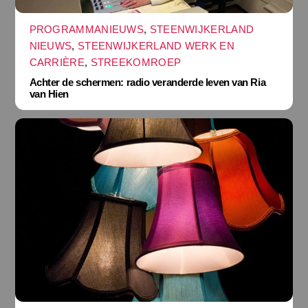
PROGRAMMANIEUWS
,
STEENWIJKERLAND
NIEUWS
,
STEENWIJKERLAND WERK EN
CARRIÈRE
,
STREEKOMROEP
Achter de schermen: radio veranderde leven van Ria
van Hien