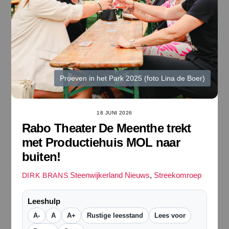
Proeven in het Park 2025 (foto Lina de Boer)
18 JUNI 2026
Rabo Theater De Meenthe trekt
met Productiehuis MOL naar
buiten!
Steenwijkerland Nieuws
,
Streekomroep
DIRK BRANS
Leeshulp
A-
A
A+
Rustige leesstand
Lees voor